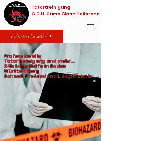
Tatortreinigung
C.C.H. Crime Clean Heilbronn
Soforthilfe 24/7
Professionelle
Tatortreinigung und mehr...
24h Soforthilfe in Baden
Württemberg
fiziert.
Schnell. Professionell. Zerti